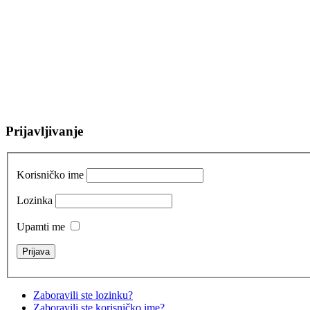
Prijavljivanje
Korisničko ime
Lozinka
Upamti me
Zaboravili ste lozinku?
Zaboravili ste korisničko ime?