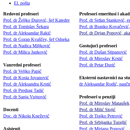
El. pošta
Redovni profesori
Profesori emeritusi i aka
Prof. dr Željko Đurović, šef Katedre
Prof. dr Srđan Stanković, e
Prof. dr Tomislav Šekara
Prof. dr Branko Kovačević,
Prof. dr Aleksandar Rakić
Prof. dr Dejan Popović, ak
Prof. dr Goran Kvaščev, šef Odseka
Prof. dr Nadica Miljković
Gostujući profesori
Prof. dr Milica Janković
Prof. dr Dušan Stipanović
Prof. dr Miroslav Krstić
Vanredni profesori
Prof. dr Petar Đurić
Prof. dr Veljko Papić
Prof. dr Kosta Jovanović
Eksterni nastavnici na st
Prof. dr Aleksandra Krstić
dr Aleksandar Rodić, naučn
Prof. dr Predrag Tadić
Prof. dr Sanja Vujnović
Profesori u penziji
Prof. dr Miroslav Mataušek
Docenti
Prof. dr Milić Stojić
Doc. dr Nikola Knežević
Prof. dr Trajko Petrović
Prof. dr Srbijanka Turajlić
Asistenti
Prof. dr Mirjana Popović