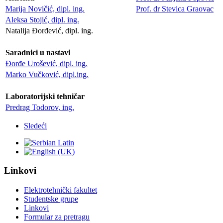
Marija Novičić, dipl. ing.
Prof. dr Stevica Graovac
Aleksa Stojić, dipl. ing.
Natalija Đorđević, dipl. ing.
Saradnici u nastavi
Đorđe Urošević, dipl. ing.
Marko Vučković, dipl.ing.
Laboratorijski tehničar
Predrag Todorov, ing.
Sledeći
Linkovi
Elektrotehnički fakultet
Studentske grupe
Linkovi
Formular za pretragu