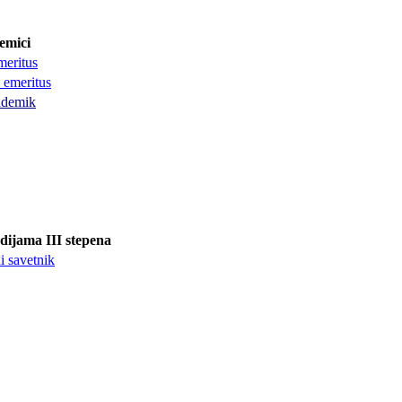
demici
meritus
 emeritus
ademik
udijama III stepena
i savetnik