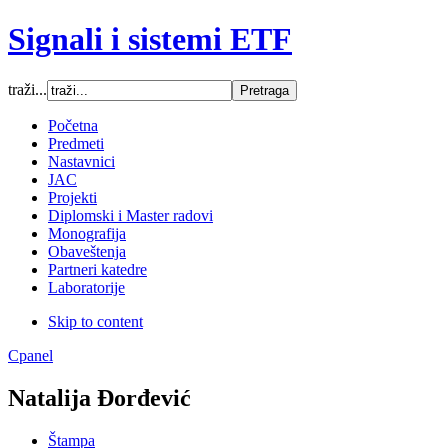
Signali i sistemi ETF
traži...
Font Size
Početna
Predmeti
Increase font size
Nastavnici
Decrease font size
JAC
Default font size
Projekti
Diplomski i Master radovi
SCREEN
Monografija
Obaveštenja
Wide (default)
Partneri katedre
Fluid
Laboratorije
Narrow
Skip to content
Apply
Reset
Cpanel
Natalija Đorđević
Štampa