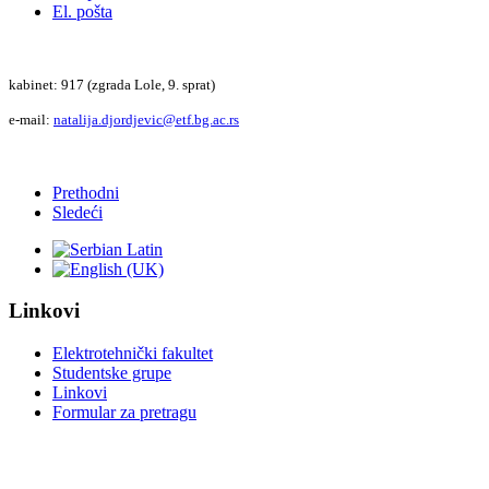
El. pošta
kab
in
et:
917 (
zgrada Lole, 9. sprat)
e-mail:
natalija.djordjevic@etf.bg.ac.rs
Prethodni
Sledeći
Linkovi
Elektrotehnički fakultet
Studentske grupe
Linkovi
Formular za pretragu