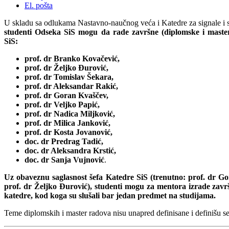
El. pošta
U skladu sa odlukama Nastavno-naučnog veća i Katedre za signale i s
studenti Odseka SiS mogu da rade završne (diplomske i maste
SiS:
prof. dr Branko Kovačević,
prof. dr Željko Đurović,
prof. dr Tomislav Šekara,
prof. dr Aleksandar Rakić,
prof. dr Goran Kvaščev,
prof. dr Veljko Papić,
prof. dr Nadica Miljković,
prof. dr Milica Janković,
prof. dr Kosta Jovanović,
doc. dr Predrag Tadić,
doc. dr Aleksandra Krstić,
doc. dr Sanja Vujnović
.
Uz obaveznu saglasnost šefa Katedre SiS (trenutno: prof. dr Go
prof. dr Željko Đurović), studenti mogu
za mentora izrade zavr
katedre, kod koga su slušali bar jedan predmet na studijama.
Teme diplomskih i master radova nisu unapred definisane i definišu 