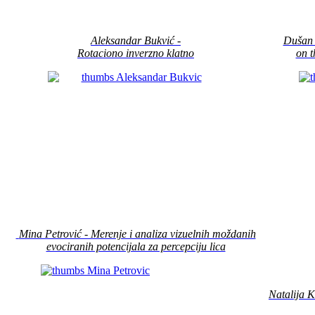
Aleksandar Bukvić -
Dušan 
Rotaciono
inverzno klatno
on 
Mina Petrović - Merenje i analiza vizuelnih moždanih
evociranih potencijala za percepciju lica
Natalija Ka