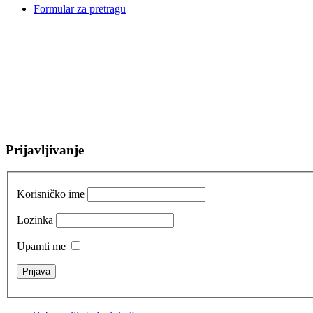
Formular za pretragu
Prijavljivanje
Korisničko ime
Lozinka
Upamti me