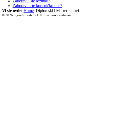
Zaboravili ste lozinku?
Zaboravili ste korisničko ime?
Vi ste ovde:
Home
Diplomski i Master radovi
© 2026 Signali i sistemi ETF. Sva prava zadržana.