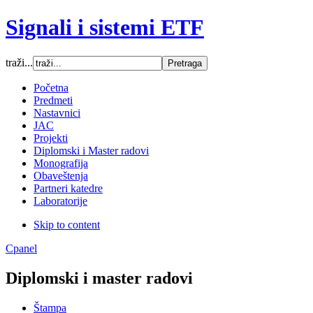
Signali i sistemi ETF
traži...
Font Size
Početna
Predmeti
Increase font size
Nastavnici
Decrease font size
JAC
Default font size
Projekti
Diplomski i Master radovi
SCREEN
Monografija
Obaveštenja
Wide (default)
Partneri katedre
Fluid
Laboratorije
Narrow
Skip to content
Apply
Reset
Cpanel
Diplomski i master radovi
Štampa