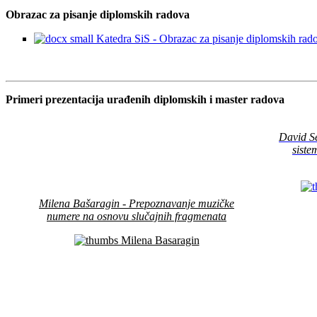
Obrazac za pisanje diplomskih radova
Katedra SiS - Obrazac za pisanje diplomskih rad
Primeri prezentacija urađenih diplomskih i master radova
David S
siste
Milena Bašaragin - Prepoznavanje muzičke
numere na
osnovu slučajnih fragmenat
a