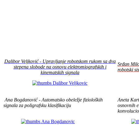
Dalibor Veljković - Upravljanje robotskom
rukom
sa dva
Srđan Milo
stepena slobode na osnovu elektromiografskih i
robotski si
kinematskih signala
Ana Bogdanović - Automatsko obeležje fizioloških
Aneta Kart
signala za poligrafsku klasifikaciju
osnovnih 
konvolucio