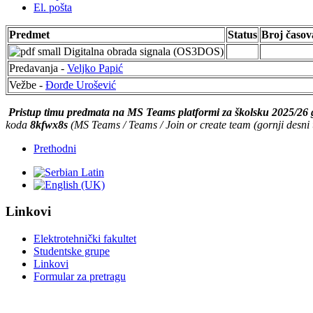
El. pošta
Predmet
Status
Broj časo
Digitalna obrada signala (OS3DOS)
Predavanja -
Veljko Papić
Vežbe -
Đorđe Urošević
Pristup timu predmata na MS Teams platformi za školsku 2025/26 
koda
8kfwx8s
(MS Teams / Teams / Join or create team (gornji desni 
Prethodni
Linkovi
Elektrotehnički fakultet
Studentske grupe
Linkovi
Formular za pretragu