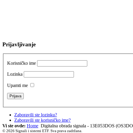
Prijavljivanje
Korisničko ime
Lozinka
Upamti me
Zaboravili ste lozinku?
Zaboravili ste korisničko ime?
Vi ste ovde:
Home
Digitalna obrada signala - 13E053DOS (OS3DO
© 2026 Signali i sistemi ETF. Sva prava zadržana.