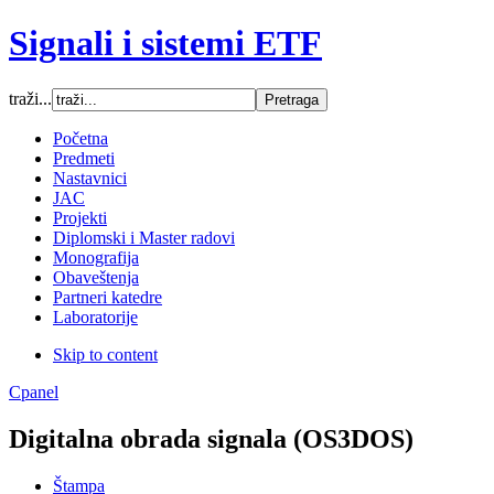
Signali i sistemi ETF
traži...
Font Size
Početna
Predmeti
Increase font size
Nastavnici
Decrease font size
JAC
Default font size
Projekti
Diplomski i Master radovi
SCREEN
Monografija
Obaveštenja
Wide (default)
Partneri katedre
Fluid
Laboratorije
Narrow
Skip to content
Apply
Reset
Cpanel
Digitalna obrada signala (OS3DOS)
Štampa