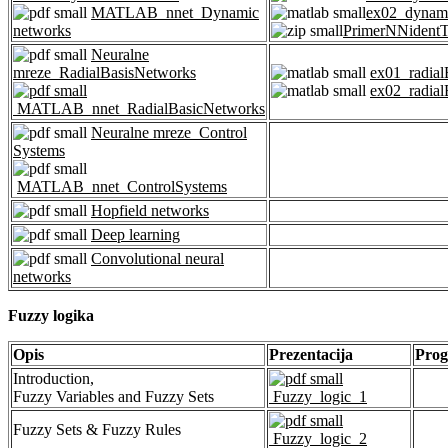
MATLAB_nnet_Dynamic
ex02_dyna
networks
PrimerNNident
Neuralne
mreze_RadialBasisNetworks
ex01_radial
ex02_radial
MATLAB_nnet_RadialBasicNetworks
Neuralne mreze_Control
Systems
MATLAB_nnet_ControlSystems
Hopfield networks
Deep learning
Convolutional neural
networks
Fuzzy logika
Opis
Prezentacija
Prog
Introduction,
Fuzzy Variables and Fuzzy Sets
Fuzzy_logic_1
Fuzzy Sets & Fuzzy Rules
Fuzzy_logic_2