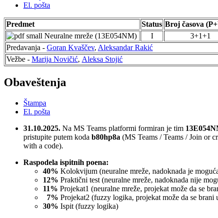
El. pošta
Predmet
Status
Broj časova (P
Neuralne mreže (13E054NM)
I
3+1+1
Predavanja -
Goran Kvaščev
,
Aleksandar Rakić
Vežbe -
Marija Novičić
,
Aleksa Stojić
Obaveštenja
Štampa
El. pošta
31.10.2025.
Na MS Teams platformi formiran je tim
13E054NM
pristupite putem koda
b80hp8a
(MS Teams / Teams / Join or cre
with a code).
Raspodela ispitnih poena:
40%
Kolokvijum (neuralne mreže, nadoknada je moguća
12%
Praktični test (neuralne mreže, nadoknada nije mo
11%
Projekat1 (neuralne mreže, projekat može da se bra
7%
Projekat2 (fuzzy logika,
projekat može da se brani 
30%
Ispit (fuzzy logika)