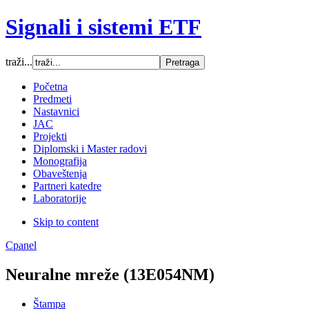
Signali i sistemi ETF
traži...
Font Size
Početna
Predmeti
Increase font size
Nastavnici
Decrease font size
JAC
Default font size
Projekti
Diplomski i Master radovi
SCREEN
Monografija
Obaveštenja
Wide (default)
Partneri katedre
Fluid
Laboratorije
Narrow
Skip to content
Apply
Reset
Cpanel
Neuralne mreže (13E054NM)
Štampa