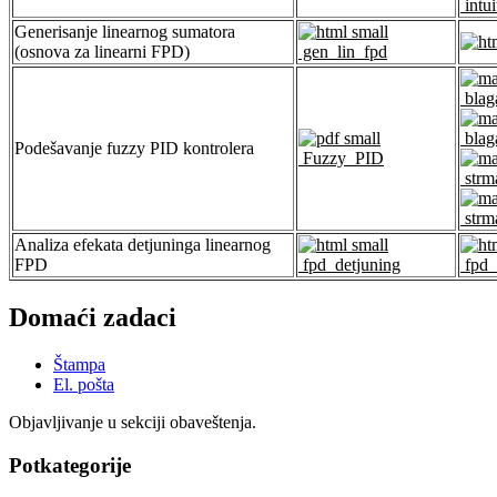
intui
Generisanje linearnog sumatora
(osnova za linearni FPD)
gen_lin_fpd
blag
blag
Podešavanje fuzzy PID kontrolera
Fuzzy_PID
strm
strm
Analiza efekata detjuninga linearnog
FPD
fpd_detjuning
fpd_
Domaći zadaci
Štampa
El. pošta
Objavljivanje u sekciji obaveštenja.
Potkategorije