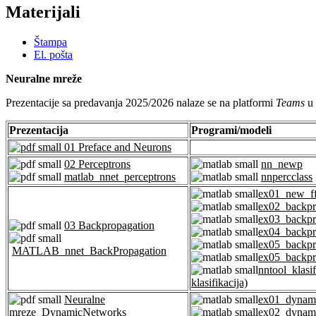
Materijali
Štampa
El. pošta
Neuralne mreže
Prezentacije sa predavanja 2025/2026 nalaze se na platformi
Teams
u 
Prezentacija
Programi/modeli
01 Preface and Neurons
02 Perceptrons
nn_newp
matlab_nnet_perceptrons
nnpercclass
ex01_new_f
ex02_backpr
ex03_backpr
03 Backpropagation
ex04_backp
ex05_backpr
MATLAB_nnet_BackPropagation
ex05_backpr
nntool_klasif
klasifikacija)
Neuralne
ex01_dyna
mreze_DynamicNetworks
ex02_dyna