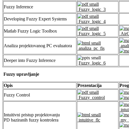
Fuzzy Inference
Fuzzy_logic_3
Developing Fuzzy Expert Systems
Fuzzy_logic_4
Matlab Fuzzy Logic Toolbox
Fuzzy_logic_5
AirCo
Analiza projektovanog PC evaluatora
anal
analiza_pc_fis
Deeper into Fuzzy Inference
Fuzzy_logic_6
Fuzzy upravljanje
Opis
Prezentacija
Prog
Fuzzy Control
Fuzzy_control
intui
Intuitivni pristup projektovanju
PD baziranih fuzzy kontrolera
intuitive_flc
my_t