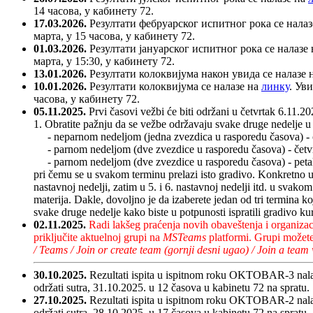
14 часова, у кабинету 72.
17.03.2026.
Резултати фебруарског испитног рока се нала
марта, у 15 часова, у кабинету 72.
01.03.2026.
Резултати јануарског испитног рока се налазе
марта, у 15:30, у кабинету 72.
13.01.2026.
Резултати колоквијума након увида се налазе 
10.01.2026.
Резултати колоквијума се налазе на
линку
. Уви
часова, у кабинету 72.
05.11.2025.
Prvi časovi vežbi će biti održani u četvrtak 6.11.2
1. Obratite pažnju da se vežbe održavaju svake druge nedelje u tr
- neparnom nedeljom (jedna zvezdica u rasporedu časova) - če
- parnom nedeljom (dve zvezdice u rasporedu časova) - četvrt
- parnom nedeljom (dve zvezdice u rasporedu časova) - petak
pri čemu se u svakom terminu prelazi isto gradivo. Konkretno u 1.
nastavnoj nedelji, zatim u 5. i 6. nastavnoj nedelji itd. u svako
materija. Dakle, dovoljno je da izaberete jedan od tri termina k
svake druge nedelje kako biste u potpunosti ispratili gradivo ku
02.11.2025.
Radi lakšeg praćenja novih obaveštenja i organizaci
priključite aktuelnoj grupi na
MSTeams
platformi. Grupi možete
/ Teams / Join or create team (gornji desni ugao) / Join a team
30.10.2025.
Rezultati ispita u ispitnom roku OKTOBAR-3 nal
održati sutra, 31.10.2025. u 12 časova u kabinetu 72 na spratu.
27.10.2025.
Rezultati ispita u ispitnom roku OKTOBAR-2 nal
održati sutra, 28.10.2025. u 17 časova u kabinetu 72 na spratu.