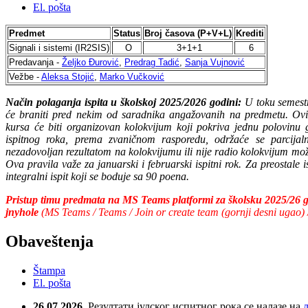
El. pošta
Predmet
Status
Broj časova (P+V+L)
Krediti
Signali i sistemi (IR2SIS)
O
3+1+1
6
Predavanja -
Željko Đurović
,
Predrag Tadić
,
Sanja Vujnović
Vežbe -
Aleksa Stojić
,
Marko Vučković
Način polaganja ispita u školskoj 2025/2026 godini:
U toku semest
će braniti pred nekim od saradnika angažovanih na predmetu. O
kursa će biti organizovan kolokvijum koji pokriva jednu polovinu
ispitnog roka, prema zvaničnom rasporedu, održaće se parcijaln
nezadovoljan rezultatom na kolokvijumu ili nije radio kolokvijum može
Ova pravila važe za januarski i februarski ispitni rok. Za preostale 
integralni ispit koji se boduje sa 90 poena.
Pristup timu predmata na MS Teams platformi za školsku 2025/26 
jnyhole
(MS Teams / Teams / Join or create team (gornji desni ugao) /
Obaveštenja
Štampa
El. pošta
26.07.2026.
Резултати јулског испитног рока се налазе на