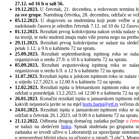
27.12. od 16 h u sali 56
.
19.12.2023.
U četvrtak, 21. decembra, u redovnom terminu bi
za sve grupe
. Narednog četvrtka, 28. decembra, održaće se vež
05.12.2023.
U dogovoru sa studentima koji prate vežbe u gr
nadoknade časova je određen četvrtak 7.12. od 10 do 12 časova 
01.12.2023.
Rezultati prvog kolokvijuma nakon uvida nalaze 
na teoriji, te neki studenti imaju malo više poena nego na pre
29.11.2023.
Rezultati prvog kolokvijuma se nalaze na sled
petak 1.12. u 9 h u kabinetu 72 na spratu.
25.09.2023.
Rezultati septembarskog ispitnog roka se na
organizovan u sredu 27.9. u 10 h u kabinetu 72 na spratu.
05.09.2023.
Rezultati avgustovskog ispitnog roka se nal
organizovan u sredu 6.9. u 12 h u kabinetu 72 na spratu.
11.07.2023.
Rezultati ispita u julskom ispitnom roku se nalaz
u srijedu 12.7.2023. u 12.00
h
u kabinetu 72 na spratu.
12.02.2023.
Rezultati ispita u februarskom ispitnom roku se 
održati u ponedeljak 13.2.2023. od 12.00
h
u kabinetu 72 na sp
26.01.2023
. Konačni rezultati ispita u januarskom ispitnom r
kakvih nejasnoća javite se na mjel
boris.barisi@etf.rs
večeras d
24.01.2023.
Rezultati ispita u januarskom ispitnom roku se 
održati u četvrtak 26.1.2023. od 9.00
h
u kabinetu 72 na spratu.
21.12.2022.
Odbrana drugog domaćeg zadatka počinje
u četv
se nalazi na sledećem
linku
. Spisak studenata po grupama s
zadataka se izvodi uživo u Laboratoriji za upravljanje sistemima
u neposrednoj blizini ulaza za učionice u zgradi "Lola"). Mogu