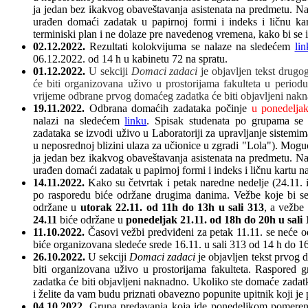
ja jedan bez ikakvog obaveštavanja asistenata na predmetu. N
urađen domaći zadatak u papirnoj formi i indeks i ličnu ka
terminiski plan i ne dolaze pre navedenog vremena, kako bi se 
02.12.2022.
Rezultati kolokvijuma se nalaze na sledećem
lin
06.12.2022. od 14 h u kabinetu 72 na spratu.
01.12.2022.
U sekciji
Domaci zadaci
je objavljen tekst dru
će biti organizovana uživo u prostorijama fakulteta u perio
vrijeme odbrane prvog domaćeg zadatka će biti objavljeni nak
19.11.2022.
Odbrana domaćih zadataka počinje
u ponedelja
nalazi na sledećem
linku
. Spisak studenata po grupama se
zadataka se izvodi uživo u Laboratoriji za upravljanje sistemima
u neposrednoj blizini ulaza za učionice u zgradi "Lola"). Mogu
ja jedan bez ikakvog obaveštavanja asistenata na predmetu. N
urađen domaći zadatak u papirnoj formi i indeks i ličnu kartu n
14.11.2022.
Kako su četvrtak i petak naredne nedelje (24.11. 
po rasporedu biće održane drugima danima. Vežbe koje bi se
održane u
utorak 22.11. od 11h do 13h u sali 313
, a vežbe
24.11
biće održane u
ponedeljak 21.11. od 18h do 20h u sali 
11.10.2022.
Časovi vežbi predviđeni za petak 11.11. se neće 
biće organizovana sledeće srede 16.11. u sali 313 od 14 h do 16
26.10.2022.
U sekciji
Domaci zadaci
je objavljen tekst prvo
biti organizovana uživo u prostorijama fakulteta. Raspored
zadatka će biti objavljeni naknadno. Ukoliko ste domaće zadatk
i želite da vam budu priznati obavezno popunite upitnik koji je
04.10.2022.
Grupa predavanja koja ide ponedeljkom pomerena 