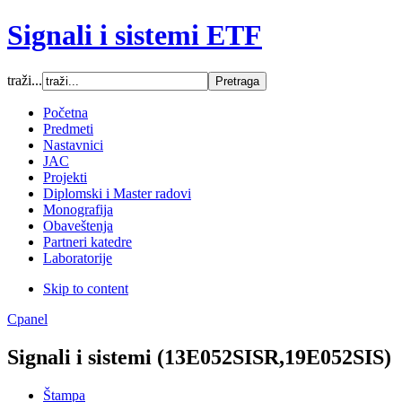
Signali i sistemi ETF
traži...
Font Size
Početna
Predmeti
Increase font size
Nastavnici
Decrease font size
JAC
Default font size
Projekti
Diplomski i Master radovi
SCREEN
Monografija
Obaveštenja
Wide (default)
Partneri katedre
Fluid
Laboratorije
Narrow
Skip to content
Apply
Reset
Cpanel
Signali i sistemi (13Е052SISR,19Е052SIS)
Štampa