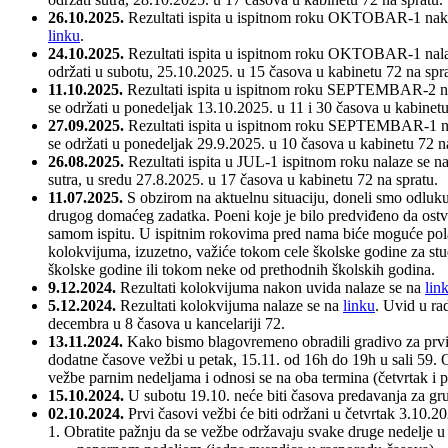
26.10.2025.
Rezultati ispita u ispitnom roku OKTOBAR-1 nako
linku
.
24.10.2025.
Rezultati ispita u ispitnom roku OKTOBAR-1 nal
održati u subotu, 25.10.2025. u 15 časova u kabinetu 72 na spra
11.10.2025.
Rezultati ispita u ispitnom roku SEPTEMBAR-2 n
se održati u ponedeljak 13.10.2025. u 11 i 30 časova u kabinetu
27.09.2025.
Rezultati ispita u ispitnom roku SEPTEMBAR-1 n
se održati u ponedeljak 29.9.2025. u 10 časova u kabinetu 72 n
26.08.2025.
Rezultati ispita u JUL-1 ispitnom roku nalaze se 
sutra, u sredu 27.8.2025. u 17 časova u kabinetu 72 na spratu.
11.07.2025.
S obzirom na aktuelnu situaciju, doneli smo odluk
drugog domaćeg zadatka. Poeni koje je bilo predviđeno da ost
samom ispitu. U ispitnim rokovima pred nama biće moguće polagati
kolokvijuma, izuzetno, važiće tokom cele školske godine za stu
školske godine ili tokom neke od prethodnih školskih godina.
9.12.2024.
Rezultati kolokvijuma nakon uvida nalaze se na
lin
5.12.2024.
Rezultati kolokvijuma nalaze se na
linku
. Uvid u ra
decembra u 8 časova u kancelariji 72.
13.11.2024.
Kako bismo blagovremeno obradili gradivo za prv
dodatne časove vežbi u petak, 15.11. od 16h do 19h u sali 59.
vežbe parnim nedeljama i odnosi se na oba termina (četvrtak i
15.10.2024.
U subotu 19.10. neće biti časova predavanja za gr
02.10.2024.
Prvi časovi vežbi će biti održani u četvrtak 3.10.2
1. Obratite pažnju da se vežbe održavaju svake druge nedelje u tr