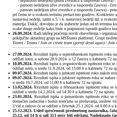
- neparnom nedeljom (jedna zvezdica u rasporedu časova) - če
- parnom nedeljom (dve zvezdice u rasporedu časova) - četvrt
- parnom nedeljom (dve zvezdice u rasporedu časova) - petak
pri čemu se u svakom terminu prelazi isto gradivo. Konkretno u 1.
nastavnoj nedelji, zatim u 5. i 6. nastavnoj nedelji itd. u svako
materija. Dakle, dovoljno je da izaberete jedan od tri termina k
svake druge nedelje kako biste u potpunosti ispratili gradivo ku
26.09.2024.
Radi lakšeg praćenja novih obaveštenja i organizaci
priključite aktuelnoj grupi na
MSTeams
platformi. Grupi možete
Teams / Teams / Join or create team (gornji desni ugao) / Join
27.09.2024.
Rezultati ispita u septembarskom ispitnom roku na
održati sutra, u subotu 28.9.2024. u 12 časova u kabinetu 72 na
10.09.2024.
Rezultati ispita u avgustovskom ispitnom roku se
održati sutra, u sredu 11.9.2024. od 15:00
h
u kabinetu 72 na sp
09.07.2024.
Rezultati ispita u julskom ispitnom roku nakon uv
09.07.2024.
Rezultati ispita u julskom ispitnom roku se nalaz
u sredu 10.7.2024. od 11:00
h
u kabinetu 72 na spratu.
13.02.2024.
Rezultati ispita u februarskom ispitnom roku se 
održati u sredu 14.2.2024. od 14:30
h
u kabinetu 72 na spratu.
23.01.2024.
Rezultati ispita u januarskom ispitnom roku se
domaćim zadacima i bonus testićima sa predavanja, možete vi
Uvid u radove će se održati u četvrtak 25.1.2024. od 9.00
h
u k
25.12.2023.
Usled sprečenosti predmetnog nastavnika, čaš
25.12. od 14 h u sali 313
neće biti održani.
Nadoknada čas