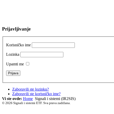
Prijavljivanje
Korisničko ime
Lozinka
Upamti me
Zaboravili ste lozinku?
Zaboravili ste korisničko ime?
Vi ste ovde:
Home
Signali i sistemi (IR2SIS)
© 2026 Signali i sistemi ETF. Sva prava zadržana.