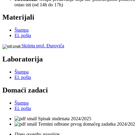
ostao isti (od 14h do 17h)
Materijali
Štampa
El. pošta
Skripta prof. Đurovića
Laboratorija
Štampa
El. pošta
Domaći zadaci
Štampa
El. pošta
Spisak studenata 2024/2025
Termini odbrane prvog domaćeg zadatka 2024/20
Први домаћи задатак