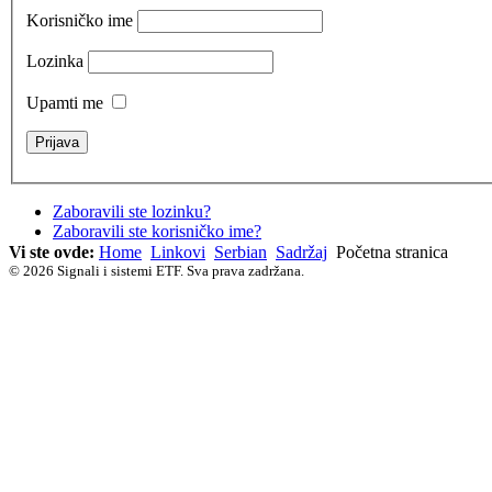
Korisničko ime
Lozinka
Upamti me
Zaboravili ste lozinku?
Zaboravili ste korisničko ime?
Vi ste ovde:
Home
Linkovi
Serbian
Sadržaj
Početna stranica
© 2026 Signali i sistemi ETF. Sva prava zadržana.