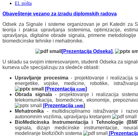
El. pošta
Obaveštenje vezano za izradu diplomskih radova
Odsek za Signale i sisteme organizovan je pri Katedri za Si
teorija i praksa upravljanja sistemima, optimizacije, estima
upravljanja, digitalne obrade signala, primene metodologije 
biomedicinske tehnike i mehatronike.
[Prezentacija Odseka]
,
U skladu sa svojim interesovanjem, studenti Odseka za signal
kurseva uže specijalizuju za sledeće oblasti:
Upravljanje procesima
- projektovanje i realizacija s
energetike, vojske, medicine, robotike, istraživa
[Prezentacija
]
61MB
Obrada signala
- projektovanje i realizacija sistem
telekomunikacija, biomedicine, ekonomije, prepozna
[Prezentacija
]
14MB
Mehatronika
- multidisciplinarno istraživanje i razvo
autonomnim vozilima, upravljanju kretanjem
BioMedicinska Instrumentacija i Tehnologije (BMI
signala,
dizajn medicinske instrumentacije,
neural
modeliranje biofizičkih sistema
[Prezentacij