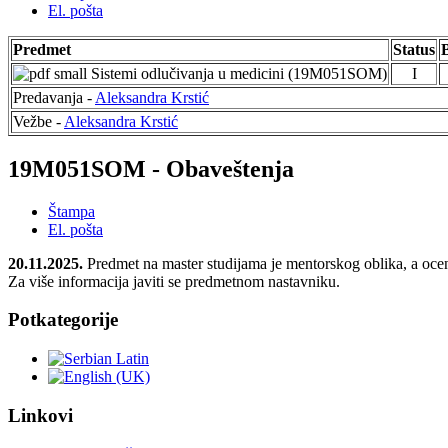
El. pošta
Predmet
Status
Sistemi odlučivanja u medicini (19M051SOM)
I
Predavanja -
Aleksandra Krstić
Vežbe -
Aleksandra Krstić
19M051SOM - Obaveštenja
Štampa
El. pošta
20.11.2025.
Predmet na master studijama je mentorskog oblika, a oce
Za više informacija javiti se predmetnom nastavniku.
Potkategorije
Linkovi