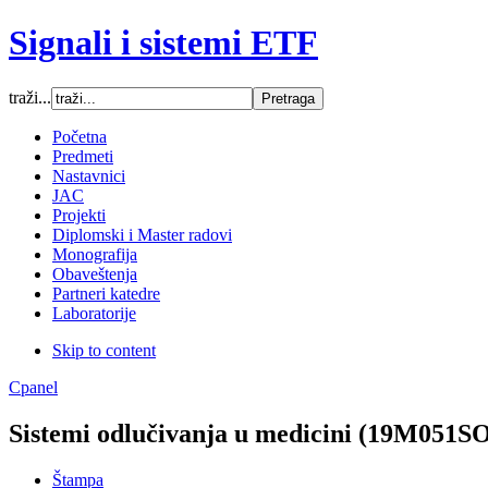
Signali i sistemi ETF
traži...
Font Size
Početna
Predmeti
Increase font size
Nastavnici
Decrease font size
JAC
Default font size
Projekti
Diplomski i Master radovi
SCREEN
Monografija
Obaveštenja
Wide (default)
Partneri katedre
Fluid
Laboratorije
Narrow
Skip to content
Apply
Reset
Cpanel
Sistemi odlučivanja u medicini (19M051
Štampa