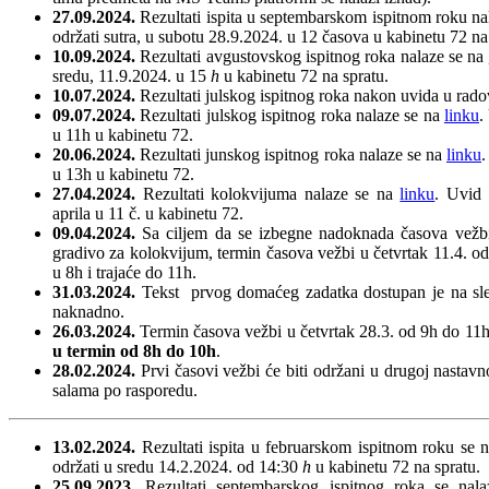
27.09.2024.
Rezultati ispita u septembarskom ispitnom roku n
održati sutra, u subotu 28.9.2024. u 12 časova u kabinetu 72 na
10.09.2024.
Rezultati avgustovskog ispitnog roka nalaze se na
sredu, 11.9.2024. u 15
h
u kabinetu 72 na spratu.
10.07.2024.
Rezultati julskog ispitnog roka nakon uvida u rad
09.07.2024.
Rezultati julskog ispitnog roka nalaze se na
linku
.
u 11h u kabinetu 72.
20.06.2024.
Rezultati junskog ispitnog roka nalaze se na
linku
.
u 13h u kabinetu 72.
27.04.2024.
Rezultati kolokvijuma nalaze se na
linku
. Uvid 
aprila u 11 č. u kabinetu 72.
09.04.2024.
Sa ciljem da se izbegne nadoknada časova vežbi 
gradivo za kolokvijum, termin časova vežbi u četvrtak 11.4. od
u 8h i trajaće do 11h.
31.03.2024.
Tekst prvog domaćeg zadatka dostupan je na s
naknadno.
26.03.2024.
Termin časova vežbi u četvrtak 28.3. od 9h do 11h
u termin od 8h do 10h
.
28.02.2024.
Prvi časovi vežbi će biti održani u drugoj nastavno
salama po rasporedu.
13.02.2024.
Rezultati ispita u februarskom ispitnom roku se 
održati u sredu 14.2.2024. od 14:30
h
u kabinetu 72 na spratu.
25.09.2023.
Rezultati septembarskog ispitnog roka se na