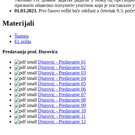
признати обавезно попуните упитник који је постављен 
01.03.2023.
Prvi časovi vežbi biće održani u četvrtak 9.3, poče
Materijali
Štampa
El. pošta
Predavanja prof. Đurovića
Djurovic - Predavanje 01
Djurovic - Predavanje 02
Djurovic - Predavanje 03
Djurovic - Predavanje 04
Djurovic - Predavanje 05
Djurovic - Predavanje 06
Djurovic - Predavanje 07
Djurovic - Predavanje 08
Djurovic - Predavanje 09
Djurovic - Predavanje 10
Djurovic - Predavanje 11
Djurovic - Predavanje 12