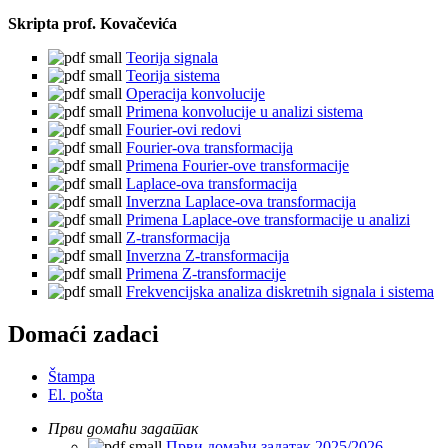
Skripta prof. Kovačevića
Teorija signala
Teorija sistema
Operacija konvolucije
Primena konvolucije u analizi sistema
Fourier-ovi redovi
Fourier-ova transformacija
Primena Fourier-ove transformacije
Laplace-ova transformacija
Inverzna Laplace-ova transformacija
Primena Laplace-ove transformacije u analizi
Z-transformacija
Inverzna Z-transformacija
Primena Z-transformacije
Frekvencijska analiza diskretnih signala i sistema
Domaći zadaci
Štampa
El. pošta
Први домаћи задатак
Први домаћи задатак 2025/2026