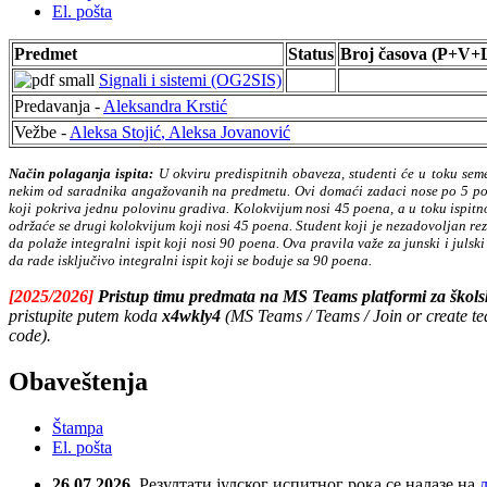
El. pošta
Predmet
Status
Broj časova (P+V+
Signali i sistemi (OG2SIS)
Predavanja -
Aleksandra Krstić
Vežbe -
Aleksa Stojić
,
Aleksa Jovanović
Način polaganja ispita:
U okviru predispitnih obaveza, studenti će
u toku sem
nekim od saradnika angažovanih na predmetu. Ovi domaći zadaci nose po 5 poe
koji pokriva jednu polovinu gradiva. Kolokvijum nosi 45 poena, a u toku ispit
održaće se drugi kolokvijum koji nosi 45 poena. Student koji je nezadovoljan re
da polaže integralni ispit koji nosi 90 poena. Ova pravila važe za junski i julski
da rade isključivo integralni ispit koji se boduje sa 90 poena.
[2025/2026]
Pristup timu predmata na MS Teams platformi za škol
pristupite putem koda
x4wkly4
(MS Teams / Teams / Join or create te
code).
Obaveštenja
Štampa
El. pošta
26.07
.2026.
Резултати јулског испитног рока се налазе на