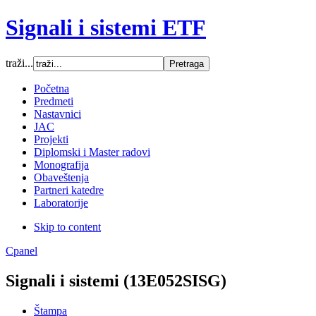
Signali i sistemi ETF
traži...
Font Size
Početna
Predmeti
Increase font size
Nastavnici
Decrease font size
JAC
Default font size
Projekti
Diplomski i Master radovi
SCREEN
Monografija
Obaveštenja
Wide (default)
Partneri katedre
Fluid
Laboratorije
Narrow
Skip to content
Apply
Reset
Cpanel
Signali i sistemi (13E052SISG)
Štampa