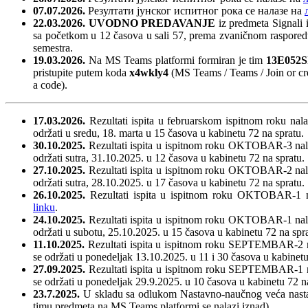
07.07
.2026.
Резултати јунског испитног рока се налазе на
22.03.2026.
UVODNO PREDAVANJE
iz predmeta Signali 
sa početkom u 12 časova u sali 57, prema zvaničnom rasporedu
semestra.
19.03.2026.
Na MS Teams platformi formiran je tim
13E052SI
pristupite putem koda
x4wkly4
(MS Teams / Teams / Join or cre
a code).
17.03.2026.
Rezultati ispita u februarskom ispitnom roku nal
održati u sredu, 18. marta u 15 časova u kabinetu 72 na spratu.
30.10.2025.
Rezultati ispita u ispitnom roku OKTOBAR-3 nal
održati sutra, 31.10.2025. u 12 časova u kabinetu 72 na spratu.
27.10.2025.
Rezultati ispita u ispitnom roku OKTOBAR-2 nal
održati sutra, 28.10.2025. u 17 časova u kabinetu 72 na spratu.
26.10.2025.
Rezultati ispita u ispitnom roku OKTOBAR-1 n
linku
.
24.10.2025.
Rezultati ispita u ispitnom roku OKTOBAR-1 nal
održati u subotu, 25.10.2025. u 15 časova u kabinetu 72 na spra
11.10.2025.
Rezultati ispita u ispitnom roku SEPTEMBAR-2 
se održati u ponedeljak 13.10.2025. u 11 i 30 časova u kabinetu
27.09.2025.
Rezultati ispita u ispitnom roku SEPTEMBAR-1 
se održati u ponedeljak 29.9.2025. u 10 časova u kabinetu 72 n
23.7.2025.
U skladu sa odlukom Nastavno-naučnog veća nastava
timu predmeta na MS Teams platformi se nalazi iznad).