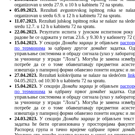
organizovan u sredu 27.9. u 10 h u kabinetu 72 na spratu.
05.09.2023.
Rezultati avgustovskog ispitnog roka se na
organizovan u sredu 6.9. u 12 h u kabinetu 72 na spratu.
11.07.2023.
Rezultati julskog ispitnog roka se nalaze na sle
sredu 12.7. u 12 h u kabinetu 72 na spratu.
22.06.2023.
Резултати испита у јунском испитном року
радове ће се одржати у петак 23.6.
у 9.30
h
у кабинету 72 (
15.04.2023.
У секцији
Домаћи задаци
је објављен
распор
по терминима
за одбрану другог домаћег задатка. Од
управљање системима и обраду сигнала (улаз у лаборатор
за учионице у згради "Лола"). Могућа је замена измеђ
потребе да се о томе обавештавају предметни асисте
извештаја у папирној форми обавезно понети индекс и ли
27.04.2023.
Rezultati kolokvijuma se nalaze na sledećem
lin
04.05.2023. od 10:30 h u kabinetu 72 na spratu.
15.04.2023.
У секцији
Домаћи задаци
је објављен
распор
по терминима
за одбрану првог домаћег задатка. Од
управљање системима и обраду сигнала (улаз у лаборатор
за учионице у згради "Лола"). Могућа је замена измеђ
потребе да се о томе обавештавају предметни асисте
извештаја у папирној форми обавезно понети индекс и ли
24.03.2023.
У секцији
Домаћи задаци
је објављен текст
задатка ће бити организована у просторијама факултет
Распоред група и тачно вријеме одбране првог домаћ
Уколико сте домаће задатке радили у некој од претход